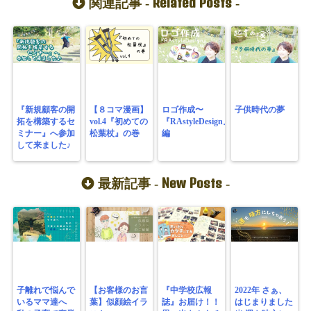
Related Posts
関連記事 -
-
『新規顧客の開
【８コマ漫画】
ロゴ作成〜
子供時代の夢
拓を構築するセ
vol.4『初めての
『RAstyleDesign』
ミナー』へ参加
松葉杖』の巻
編
して来ました♪
New Posts
最新記事 -
-
子離れで悩んで
【お客様のお言
『中学校広報
2022年 さぁ、
いるママ達へ
葉】似顔絵イラ
誌』お届け！！
はじまりました