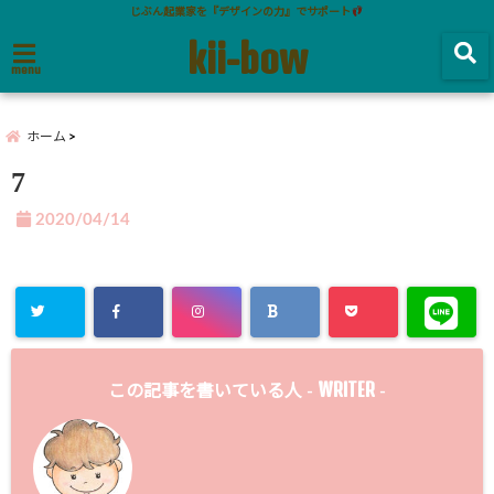
じぶん起業家を『デザインの力』でサポート
kii-bow
menu
ホーム
7
2020/04/14
WRITER
この記事を書いている人 -
-