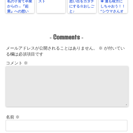
私の子育て卒業
スト
思い出をカタチ
☀︎ 運も味方に
からの→『起
にする☆おしご
しちゃおう！！
業』への想い
と♪
“シウマさんオ
ススメ 運気UP
待ち受け画像プ
レゼント♪”
Comments
-
-
メールアドレスが公開されることはありません。
※
が付いてい
る欄は必須項目です
コメント
※
名前
※