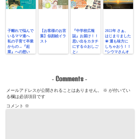
子離れで悩んで
【お客様のお言
『中学校広報
2022年 さぁ、
いるママ達へ
葉】似顔絵イラ
誌』お届け！！
はじまりました
私の子育て卒業
スト
思い出をカタチ
☀︎ 運も味方に
からの→『起
にする☆おしご
しちゃおう！！
業』への想い
と♪
“シウマさんオ
ススメ 運気UP
待ち受け画像プ
レゼント♪”
Comments
-
-
メールアドレスが公開されることはありません。
※
が付いてい
る欄は必須項目です
コメント
※