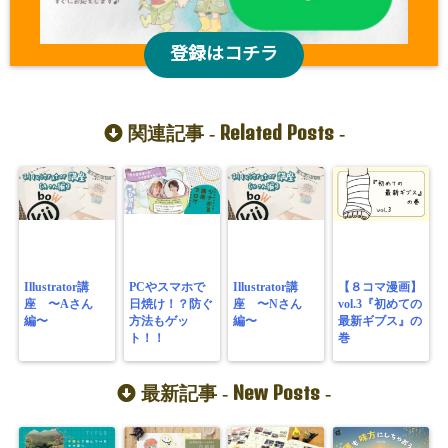
登録はコチラ
Related Posts
関連記事 -
-
Illustrator講
PCやスマホで
Illustrator講
【８コマ漫画】
座 〜Aさん
日焼け！？防ぐ
座 〜Nさん
vol.3『初めての
編〜
方法もゲッ
編〜
最新ギブス』の
ト！！
巻
New Posts
最新記事 -
-