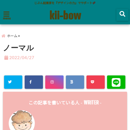
じぶん起業家を『デザインの力』でサポート
kii-bow
menu
ホーム
ノーマル
2022/04/27
WRITER
この記事を書いている人 -
-