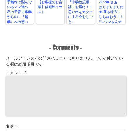
子離れで悩んで
【お客様のお言
『中学校広報
2022年 さぁ、
いるママ達へ
葉】似顔絵イラ
誌』お届け！！
はじまりました
私の子育て卒業
スト
思い出をカタチ
☀︎ 運も味方に
からの→『起
にする☆おしご
しちゃおう！！
業』への想い
と♪
“シウマさんオ
ススメ 運気UP
待ち受け画像プ
レゼント♪”
Comments
-
-
メールアドレスが公開されることはありません。
※
が付いてい
る欄は必須項目です
コメント
※
名前
※