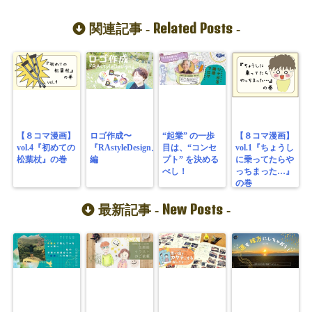
Related Posts
関連記事 -
-
【８コマ漫画】
ロゴ作成〜
“起業” の一歩
【８コマ漫画】
vol.4『初めての
『RAstyleDesign』
目は、“コンセ
vol.1『ちょうし
松葉杖』の巻
編
プト” を決める
に乗ってたらや
べし！
っちまった…』
の巻
New Posts
最新記事 -
-