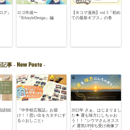
ログ』
ロゴ作成〜
【８コマ漫画】vol.3『初め
『RAstyleDesign』編
ての最新ギブス』の巻
New Posts
記事 -
-
似顔絵
『中学校広報誌』お届
2022年 さぁ、はじまりまし
け！！思い出をカタチにす
た☀︎ 運も味方にしちゃお
る☆おしごと♪
う！！ “シウマさんオスス
メ 運気UP待ち受け画像プ