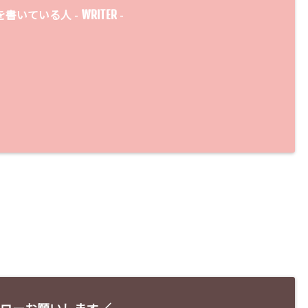
WRITER
を書いている人 -
-