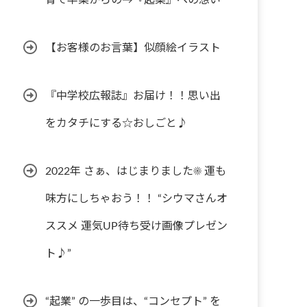
育て卒業からの→『起業』への想い
【お客様のお言葉】似顔絵イラスト
『中学校広報誌』お届け！！思い出
をカタチにする☆おしごと♪
2022年 さぁ、はじまりました☀︎ 運も
味方にしちゃおう！！ “シウマさんオ
ススメ 運気UP待ち受け画像プレゼン
ト♪”
“起業” の一歩目は、“コンセプト” を