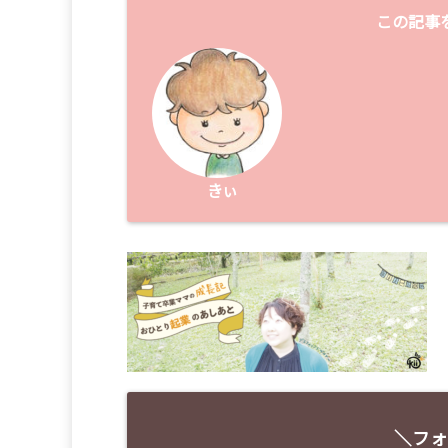
この記事
きぃ
＼フォ