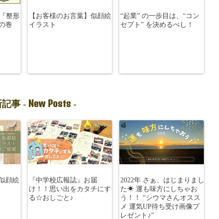
2『整形
【お客様のお言葉】似顔絵
“起業” の一歩目は、“コン
の巻
イラスト
セプト” を決めるべし！
New Posts
記事 -
-
似顔絵
『中学校広報誌』お届
2022年 さぁ、はじまりまし
け！！思い出をカタチにす
た☀︎ 運も味方にしちゃお
る☆おしごと♪
う！！ “シウマさんオスス
メ 運気UP待ち受け画像プ
レゼント♪”