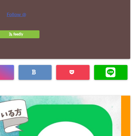
Follow @
feedly