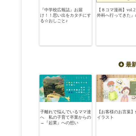
『中学校広報誌』お届
【８コマ漫画】vol.
け！！思い出をカタチにす
外科へ行ってきた』
る☆おしごと♪
最新
子離れで悩んでいるママ達
【お客様のお言葉】
へ 私の子育て卒業からの
イラスト
→『起業』への想い