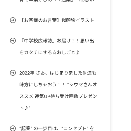
育て卒業からの→『起業』への想い
【お客様のお言葉】似顔絵イラスト
『中学校広報誌』お届け！！思い出
をカタチにする☆おしごと♪
2022年 さぁ、はじまりました☀︎ 運も
味方にしちゃおう！！ “シウマさんオ
ススメ 運気UP待ち受け画像プレゼン
ト♪”
“起業” の一歩目は、“コンセプト” を