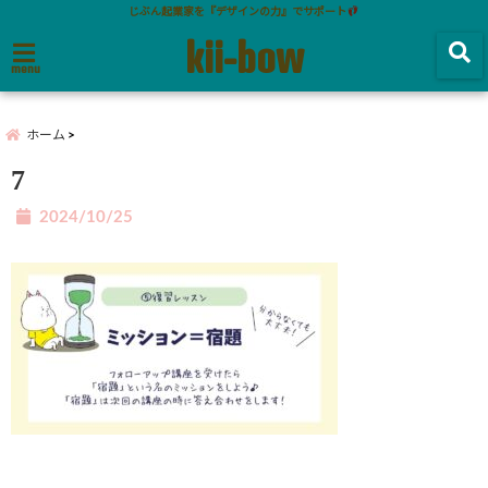
じぶん起業家を『デザインの力』でサポート
kii-bow
menu
ホーム
7
2024/10/25